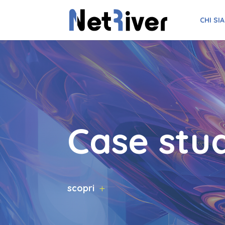
CHI SI
Case stu
scopri