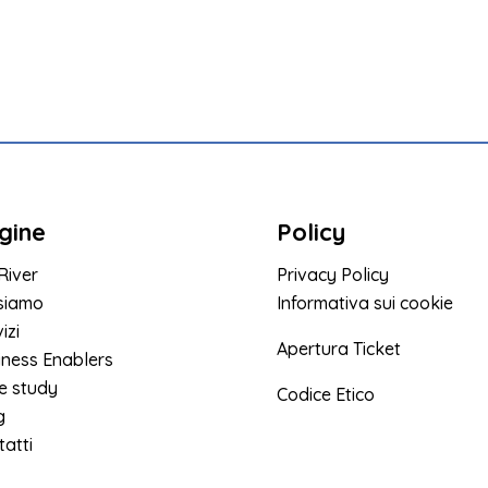
gine
Policy
River
Privacy Policy
 siamo
Informativa sui cookie
izi
Apertura Ticket
iness Enablers
e study
Codice Etico
g
atti