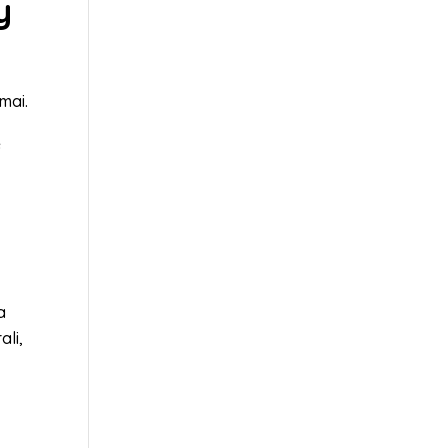
y
mai.
e
a
ali,