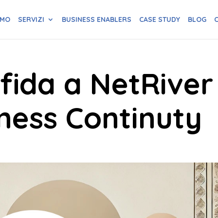
AMO
SERVIZI
BUSINESS ENABLERS
CASE STUDY
BLOG
C
ffida a NetRiver
iness Continuty