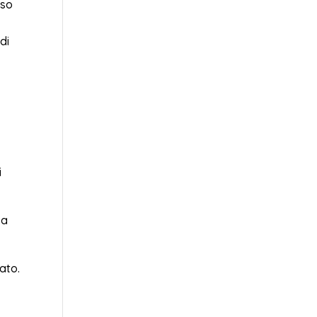
aso
di
i
za
ato.