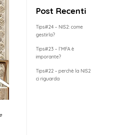
Post Recenti
Tips#24 – NIS2: come
gestirla?
Tips#23 – l’MFA è
imporante?
Tips#22 – perchè la NIS2
ci riguarda
e