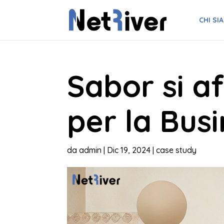
CHI SI
Sabor si a
per la Bus
da
admin
|
Dic 19, 2024
|
case study