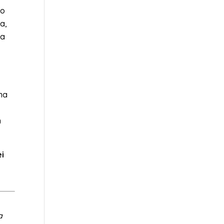
lo
a,
ta
 ma
n
ei
a