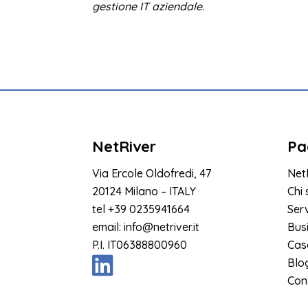
gestione IT aziendale.
NetRiver
Pa
Via Ercole Oldofredi, 47
Net
20124 Milano – ITALY
Chi
tel
+39 0235941664
Serv
email:
info@netriver.it
Bus
P.I. IT06388800960
Cas
Blo
Cont