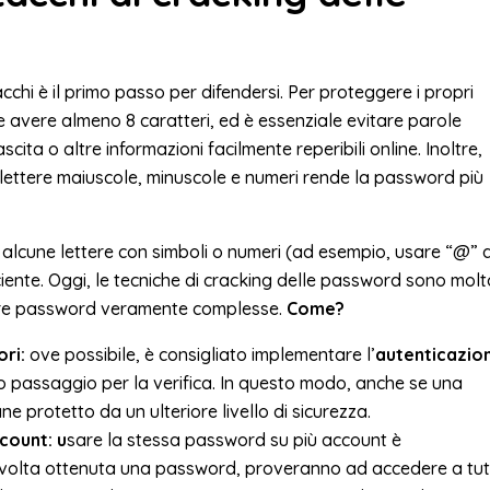
hi è il primo passo per difendersi. Per proteggere i propri
avere almeno 8 caratteri, ed è essenziale evitare parole
cita o altre informazioni facilmente reperibili online. Inoltre,
di lettere maiuscole, minuscole e numeri rende la password più
alcune lettere con simboli o numeri (ad esempio, usare “@” a
iciente. Oggi, le tecniche di cracking delle password sono mol
are password veramente complesse.
Come?
ori:
ove possibile, è consigliato implementare l’
autenticazio
io passaggio per la verifica. In questo modo, anche se una
 protetto da un ulteriore livello di sicurezza.
count: u
sare la stessa password su più account è
 volta ottenuta una password, proveranno ad accedere a tut