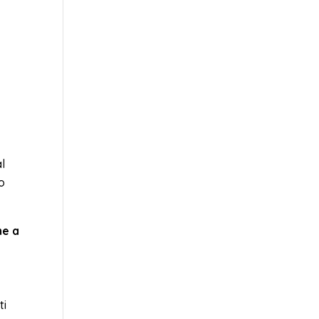
l
to
ne a
ti