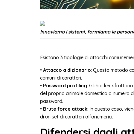
Innoviamo i sistemi, formiamo le person
Esistono 3 tipologie di attacchi comunement
•
Attacco a dizionario
: Questo metodo co
comuni di caratteri.
•
Password profiling
: Gli hacker sfruttan
del proprio animale domestico o numero di 
password.
•
Brute force attack
: In questo caso, vie
di un set di caratteri alfanumerici.
Difendersi dagli at