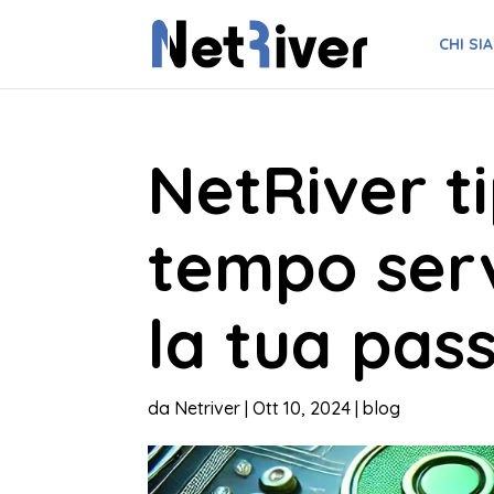
CHI SI
NetRiver t
tempo ser
la tua pas
da
Netriver
|
Ott 10, 2024
|
blog