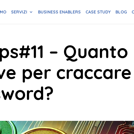
AMO
SERVIZI
BUSINESS ENABLERS
CASE STUDY
BLOG
C
ips#11 – Quanto
ve per craccare
sword?