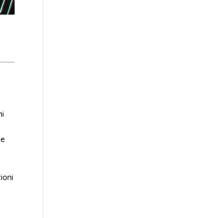
ni
me
ioni