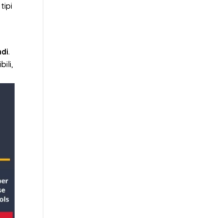
tipi
,
ndi
.
ili,