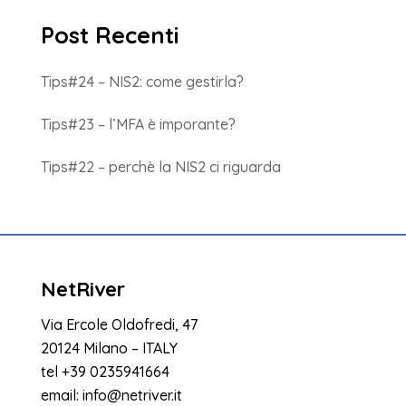
Post Recenti
Tips#24 – NIS2: come gestirla?
Tips#23 – l’MFA è imporante?
Tips#22 – perchè la NIS2 ci riguarda
NetRiver
Via Ercole Oldofredi, 47
20124 Milano – ITALY
tel
+39 0235941664
email:
info@netriver.it