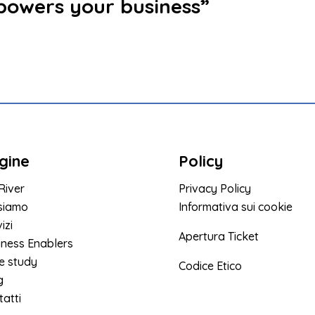
powers your business”
gine
Policy
River
Privacy Policy
 siamo
Informativa sui cookie
izi
Apertura Ticket
iness Enablers
e study
Codice Etico
g
atti