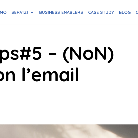
AMO
SERVIZI
BUSINESS ENABLERS
CASE STUDY
BLOG
C
ips#5 – (NoN)
on l’email