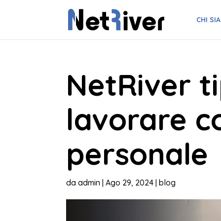
CHI SI
NetRiver t
lavorare c
personale
da
admin
|
Ago 29, 2024
|
blog