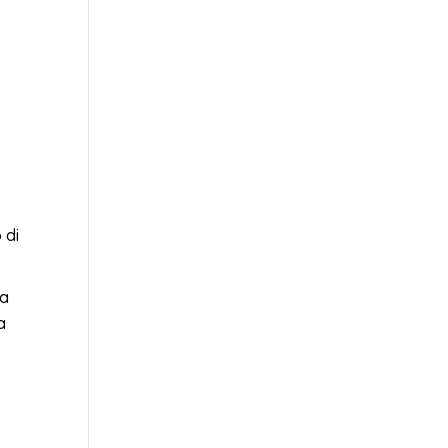
 di
la
a