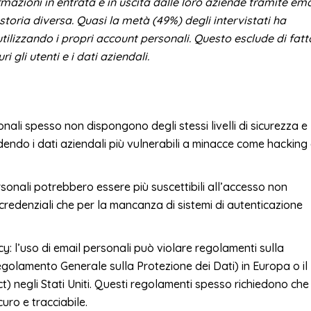
ormazioni in entrata e in uscita dalle loro aziende tramite ema
toria diversa. Quasi la metà (49%) degli intervistati ha
utilizzando i propri account personali. Questo esclude di fatt
i gli utenti e i dati aziendali.
nali spesso non dispongono degli stessi livelli di sicurezza e
ndendo i dati aziendali più vulnerabili a minacce come hacking
sonali potrebbero essere più suscettibili all’accesso non
i credenziali che per la mancanza di sistemi di autenticazione
cy: l’uso di email personali può violare regolamenti sulla
golamento Generale sulla Protezione dei Dati) in Europa o il
) negli Stati Uniti. Questi regolamenti spesso richiedono che 
curo e tracciabile.