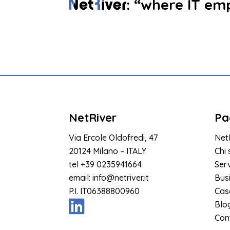
: “where IT em
NetRiver
Pa
Via Ercole Oldofredi, 47
Net
20124 Milano – ITALY
Chi
tel
+39 0235941664
Serv
email:
info@netriver.it
Bus
P.I. IT06388800960
Cas
Blo
Cont