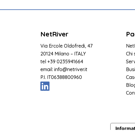
NetRiver
Pa
Via Ercole Oldofredi, 47
Net
20124 Milano – ITALY
Chi
tel
+39 0235941664
Serv
email:
info@netriver.it
Bus
P.I. IT06388800960
Cas
Blo
Cont
Informat