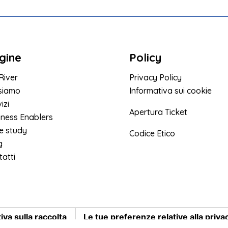
gine
Policy
River
Privacy Policy
 siamo
Informativa sui cookie
izi
Apertura Ticket
iness Enablers
e study
Codice Etico
g
atti
iva sulla raccolta
Le tue preferenze relative alla priva