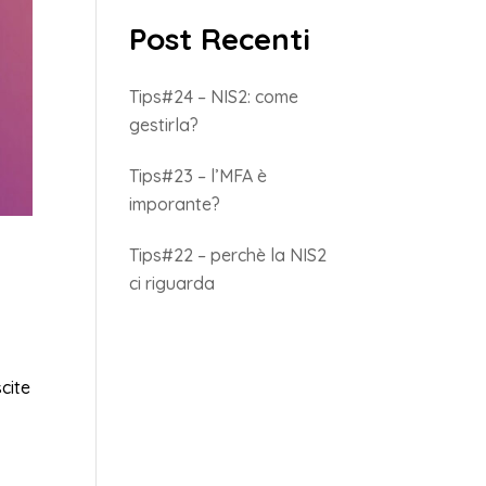
Post Recenti
Tips#24 – NIS2: come
gestirla?
Tips#23 – l’MFA è
imporante?
Tips#22 – perchè la NIS2
ci riguarda
cite