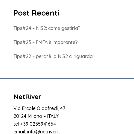
Post Recenti
Tips#24 – NIS2: come gestirla?
Tips#23 – l’MFA è imporante?
Tips#22 – perchè la NIS2 ci riguarda
NetRiver
Via Ercole Oldofredi, 47
20124 Milano – ITALY
tel
+39 0235941664
email:
info@netriver.it