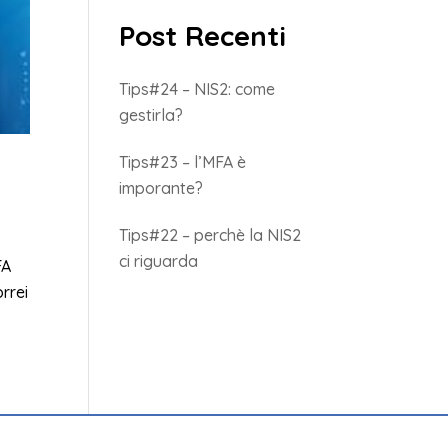
Post Recenti
Tips#24 – NIS2: come
gestirla?
Tips#23 – l’MFA è
imporante?
Tips#22 – perchè la NIS2
ci riguarda
FA
rrei