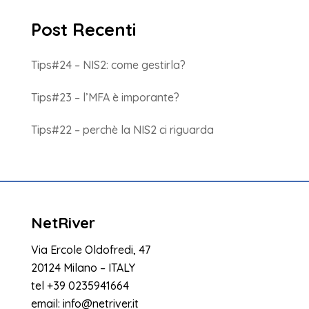
Post Recenti
Tips#24 – NIS2: come gestirla?
Tips#23 – l’MFA è imporante?
Tips#22 – perchè la NIS2 ci riguarda
NetRiver
Via Ercole Oldofredi, 47
20124 Milano – ITALY
tel
+39 0235941664
email:
info@netriver.it