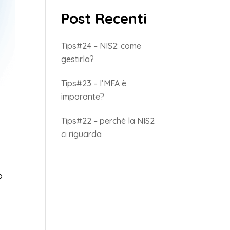
Post Recenti
Tips#24 – NIS2: come
gestirla?
Tips#23 – l’MFA è
imporante?
Tips#22 – perchè la NIS2
ci riguarda
o