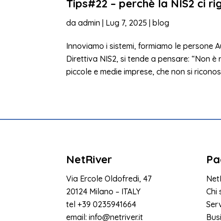
Tips#22 – perchè la NIS2 ci r
da
admin
|
Lug 7, 2025
|
blog
Innoviamo i sistemi, formiamo le persone 
Direttiva NIS2, si tende a pensare: “Non è
piccole e medie imprese, che non si riconosc
NetRiver
Pa
Via Ercole Oldofredi, 47
Net
20124 Milano – ITALY
Chi
tel
+39 0235941664
Serv
email:
info@netriver.it
Bus