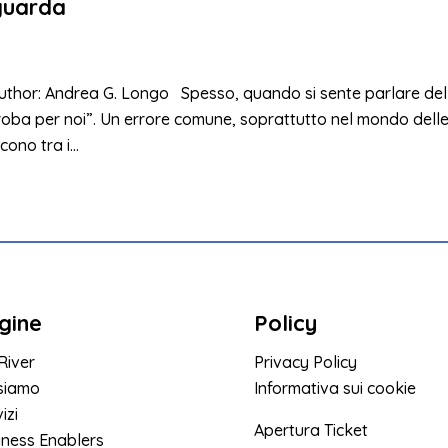
iguarda
Author: Andrea G. Longo Spesso, quando si sente parlare del
 roba per noi”. Un errore comune, soprattutto nel mondo dell
ono tra i...
gine
Policy
River
Privacy Policy
 siamo
Informativa sui cookie
izi
Apertura Ticket
iness Enablers