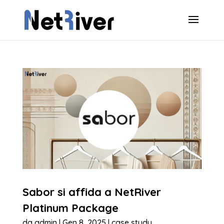
Sabor si affida a NetRiver
Platinum Package
da
admin
|
Gen 8, 2025
|
case study