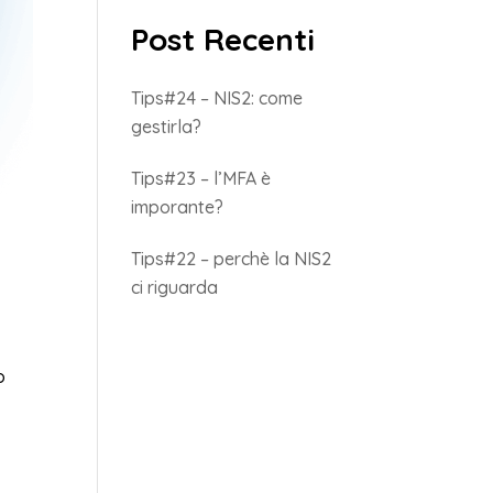
Post Recenti
Tips#24 – NIS2: come
gestirla?
Tips#23 – l’MFA è
imporante?
Tips#22 – perchè la NIS2
ci riguarda
o