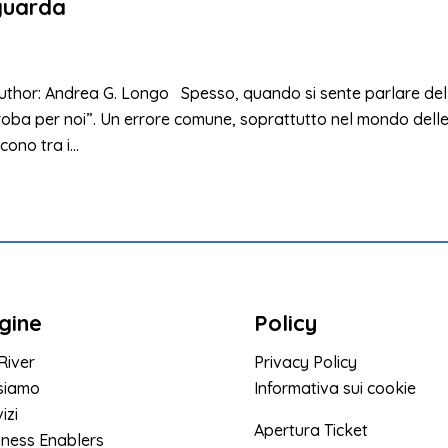
iguarda
Author: Andrea G. Longo Spesso, quando si sente parlare del
 roba per noi”. Un errore comune, soprattutto nel mondo dell
ono tra i...
gine
Policy
River
Privacy Policy
 siamo
Informativa sui cookie
izi
Apertura Ticket
iness Enablers