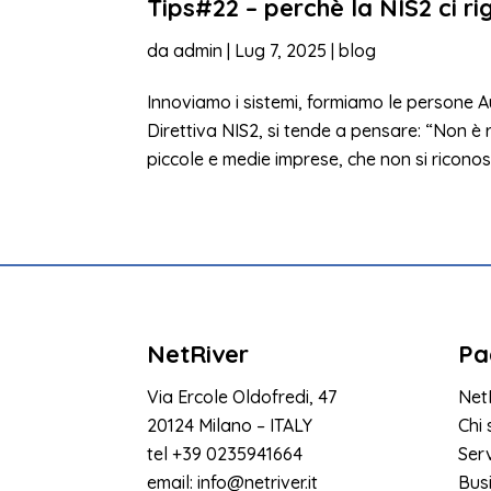
Tips#22 – perchè la NIS2 ci r
da
admin
|
Lug 7, 2025
|
blog
Innoviamo i sistemi, formiamo le persone 
Direttiva NIS2, si tende a pensare: “Non è
piccole e medie imprese, che non si riconosc
NetRiver
Pa
Via Ercole Oldofredi, 47
Net
20124 Milano – ITALY
Chi
tel
+39 0235941664
Serv
email:
info@netriver.it
Bus