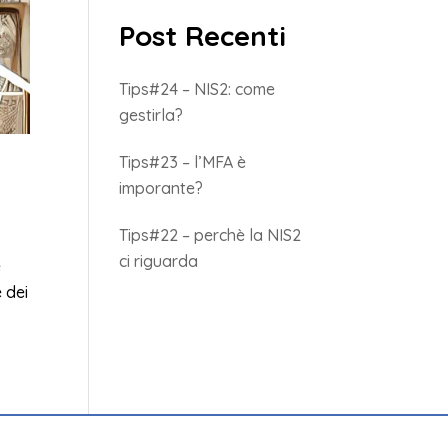
Post Recenti
Tips#24 – NIS2: come
gestirla?
Tips#23 – l’MFA è
imporante?
Tips#22 – perchè la NIS2
ci riguarda
e
 dei