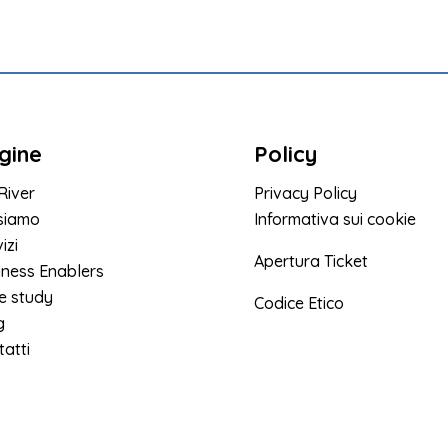
gine
Policy
River
Privacy Policy
 siamo
Informativa sui cookie
izi
Apertura Ticket
iness Enablers
e study
Codice Etico
g
atti