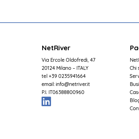
NetRiver
Pa
Via Ercole Oldofredi, 47
Net
20124 Milano – ITALY
Chi
tel
+39 0235941664
Serv
email:
info@netriver.it
Bus
P.I. IT06388800960
Cas
Blo
Cont