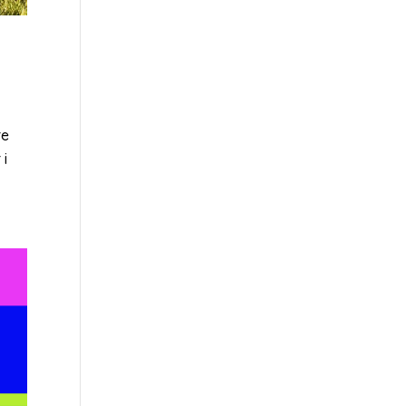
re
 i