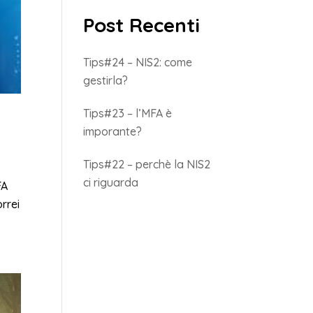
Post Recenti
Tips#24 – NIS2: come
gestirla?
Tips#23 – l’MFA è
imporante?
Tips#22 – perchè la NIS2
ci riguarda
FA
rrei